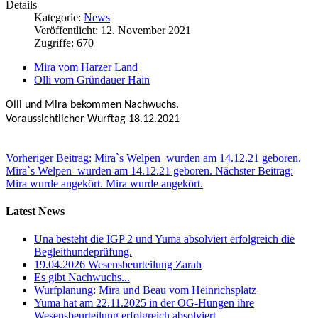
Details
Kategorie:
News
Veröffentlicht: 12. November 2021
Zugriffe: 670
Mira vom Harzer Land
Olli vom Gründauer Hain
Olli und Mira bekommen Nachwuchs.
Voraussichtlicher Wurftag 18.12.2021
Vorheriger Beitrag: Mira`s Welpen wurden am 14.12.21 geboren.
Mira`s Welpen wurden am 14.12.21 geboren.
Nächster Beitrag:
Mira wurde angekört.
Mira wurde angekört.
Latest News
Una besteht die IGP 2 und Yuma absolviert erfolgreich die
Begleithundeprüfung.
19.04.2026 Wesensbeurteilung Zarah
Es gibt Nachwuchs...
Wurfplanung: Mira und Beau vom Heinrichsplatz
Yuma hat am 22.11.2025 in der OG-Hungen ihre
Wesensbeurteilung erfolgreich absolviert.