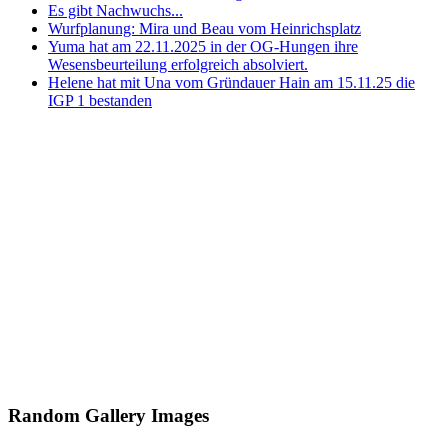
Es gibt Nachwuchs...
Wurfplanung: Mira und Beau vom Heinrichsplatz
Yuma hat am 22.11.2025 in der OG-Hungen ihre
Wesensbeurteilung erfolgreich absolviert.
Helene hat mit Una vom Gründauer Hain am 15.11.25 die
IGP 1 bestanden
Random Gallery Images