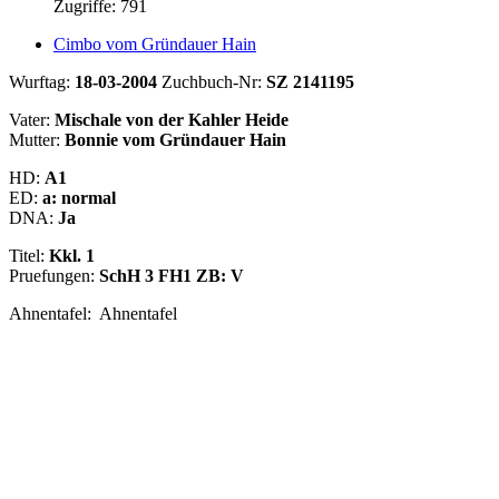
Zugriffe: 791
Cimbo vom Gründauer Hain
Wurftag:
18-03-2004
Zuchbuch-Nr:
SZ 2141195
Vater:
Mischale von der Kahler Heide
Mutter:
Bonnie vom Gründauer Hain
HD:
A1
ED:
a: normal
DNA:
Ja
Titel:
Kkl. 1
Pruefungen:
SchH 3 FH1 ZB: V
Ahnentafel: Ahnentafel