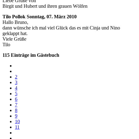
Liebe Grüße von
Birgit und Hubert und ihren grauen Wölfen
Tilo Pollok
Sonntag, 07. März 2010
Hallo Bruno,
dann wünsche ich mal viel Glück das es mit Cinja und Nino
geklappt hat.
Viele Grüße
Tilo
115 Einträge im Gästebuch
2
3
4
5
6
7
8
9
10
11